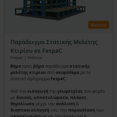
Webinar
Παράδειγμα Στατικής Μελέτης
Κτιρίου σε FespaC
FespaC | Webinar
Βήμα
προς
βήμα
παράδειγμα
στατικής
μελέτης κτιρίου
από
σκυρόδεμα
με το
στατικό πρόγραμμα
FespaC
.
Από την
εισαγωγή
της
γεωμετρίας
του φορέα
με
δοκούς
,
υποστυλώματα
,
πλάκες
,
θεμελίωση
μέχρι την
ανάλυση
&
διαστασιολόγησή
του, την
παρουσίαση
των
αποτελεσμάτων
και την παραγωγή &