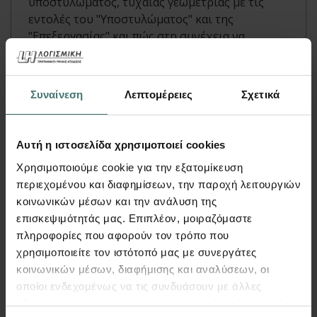
υποστυλώματος, τυχαίας γεωμετρίας με τις
εντολές του "Υποστυλώματος" και της
"Επεξεργασίας" και πώς στη συνέχεια να
αποδώσετε οπλισμό σε αυτή τη διατομή.
Περισσότερα
Συναίνεση
Λεπτομέρειες
Σχετικά
Αυτή η ιστοσελίδα χρησιμοποιεί cookies
Χρησιμοποιούμε cookie για την εξατομίκευση
περιεχομένου και διαφημίσεων, την παροχή λειτουργιών
κοινωνικών μέσων και την ανάλυση της
επισκεψιμότητάς μας. Επιπλέον, μοιραζόμαστε
πληροφορίες που αφορούν τον τρόπο που
χρησιμοποιείτε τον ιστότοπό μας με συνεργάτες
κοινωνικών μέσων, διαφήμισης και αναλύσεων, οι
οποίοι ενδεχομένως να τις συνδυάσουν με άλλες
Video
πληροφορίες που τους έχετε παραχωρήσει ή τις οποίες