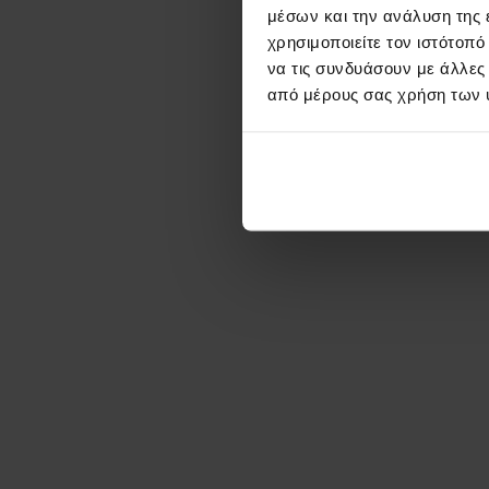
μέσων και την ανάλυση της
Video
χρησιμοποιείτε τον ιστότοπ
να τις συνδυάσουν με άλλες
από μέρους σας χρήση των 
Fespa – Navigating the user
interface
FespaC | Video
Ξεκινήστε με το Fespa με μια περιήγηση στο
περιβάλλον εργασίας του. Δείτε σε ποιές
εργαλειογραμμές βρίσκονται τα εργαλεία που
θέλετε να χρησιμοποιήσετε.
Περισσότερα