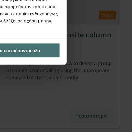
ου αφορούν τον τρόπο που
εων, οι οποίοι ενδεχομένως
Video
υλλέξει σε σχέση με την
Detailing of composite column
cross-sections
α επιτρέπονται όλα
FespaC | Video
In this Fespa video watch how to define a group
of columns for detailing using the appropriate
command of the "Column" entity.
Περισσότερα