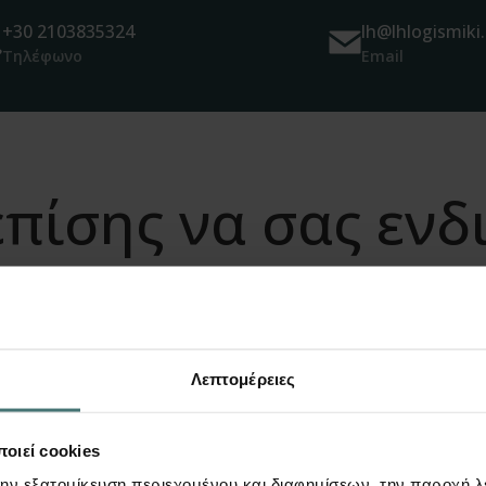
+30 2103835324
lh@lhlogismiki.
Τηλέφωνο
Email
πίσης να σας εν
Λεπτομέρειες
οιεί cookies
την εξατομίκευση περιεχομένου και διαφημίσεων, την παροχή 