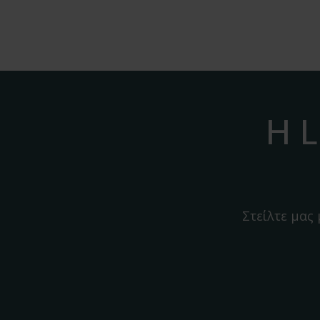
Η L
Στείλτε μας