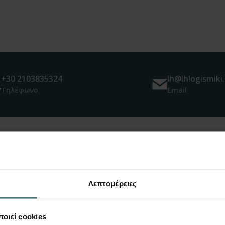
+30 2103835324
lh@lhlogismiki.
Τηλέφωνο
Email
πίσης να σας εν
Λεπτομέρειες
οιεί cookies