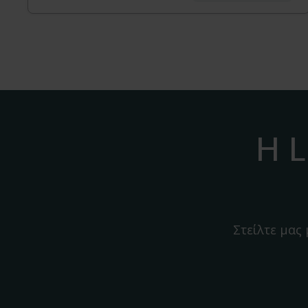
Η L
Στείλτε μας