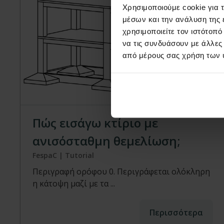
Χρησιμοποιούμε cookie για 
μέσων και την ανάλυση της
χρησιμοποιείτε τον ιστότοπ
να τις συνδυάσουν με άλλες
από μέρους σας χρήση των 
Tutorial
Πώς εισάγω κτίριο με
ανισόσταθμη θεμελίωση;
FespaC | Tutorial
Περιγραφή ορόφου 0. Περιγράφεται ολόκληρη
η κάτοψη μαζί με τα ...
Περισσότερα