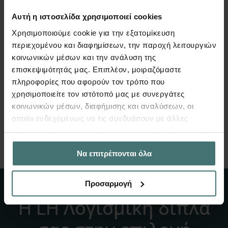
Πώς εισάγω κτίριο με
Αυτή η ιστοσελίδα χρησιμοποιεί cookies
ανισόσταθμη θεμελίωση;
Χρησιμοποιούμε cookie για την εξατομίκευση
περιεχομένου και διαφημίσεων, την παροχή λειτουργιών
FespaC | Tutorial
κοινωνικών μέσων και την ανάλυση της
Περιγραφή ορόφου 0. Περιγράφεται ολόκληρη
επισκεψιμότητάς μας. Επιπλέον, μοιραζόμαστε
η κάτοψη μαζί με τα ...
πληροφορίες που αφορούν τον τρόπο που
χρησιμοποιείτε τον ιστότοπό μας με συνεργάτες
Περισσότερα
κοινωνικών μέσων, διαφήμισης και αναλύσεων, οι
οποίοι ενδεχομένως να τις συνδυάσουν με άλλες
πληροφορίες που τους έχετε παραχωρήσει ή τις οποίες
ΔΕΙΤΕ ΤΑ ΟΛΑ
έχουν συλλέξει σε σχέση με την από μέρους σας χρήση
Να επιτρέπονται όλα
των υπηρεσιών τους.
Προσαρμογή
Η LH Λογισμική δίπλα