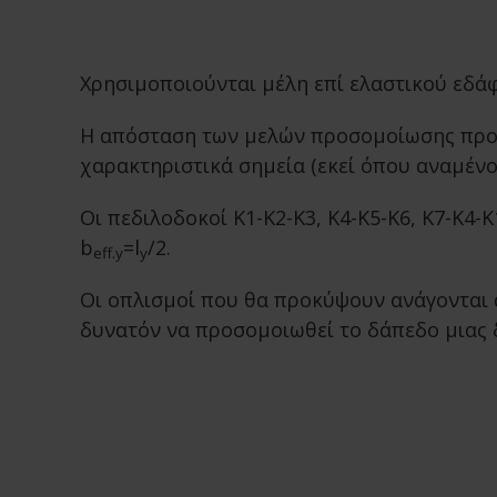
Χρησιμοποιούνται μέλη επί ελαστικού εδάφ
Η απόσταση των μελών προσομοίωσης προτεί
χαρακτηριστικά σημεία (εκεί όπου αναμένον
Οι πεδιλοδοκοί Κ1-Κ2-Κ3, Κ4-Κ5-Κ6, Κ7-Κ4-
b
=l
/2.
eff.y
y
Οι οπλισμοί που θα προκύψουν ανάγονται α
δυνατόν να προσομοιωθεί το δάπεδο μιας δ