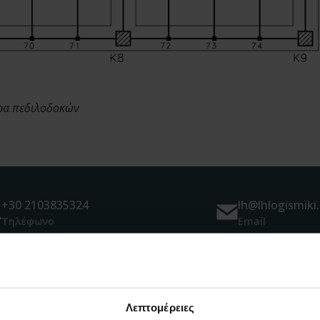
ρα πεδιλοδοκών
+30 2103835324
lh@lhlogismiki.
Τηλέφωνο
Email
Λεπτομέρειες