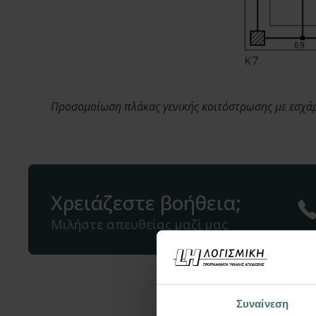
Προσομοίωση πλάκας γενικής κοιτόστρωσης με εσχά
Χρειάζεστε βοήθεια;
Μιλήστε απευθείας μαζί μας
Συναίνεση