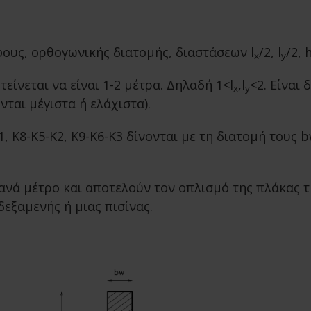
ους, ορθογωνικής διατομής, διαστάσεων l
/2, l
/2, 
x
y
νεται να είναι 1-2 μέτρα. Δηλαδή 1<l
,l
<2. Είναι
x
y
ται μέγιστα ή ελάχιστα).
Κ1, Κ8-Κ5-Κ2, Κ9-Κ6-Κ3 δίνονται με τη διατομή τους
νά μέτρο και αποτελούν τον οπλισμό της πλάκας τη
εξαμενής ή μιας πισίνας.