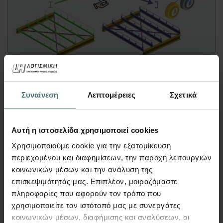
Video
Μαζικές Αλλαγές Στατικών
Συναίνεση
Λεπτομέρειες
Σχετικά
Μελών με Χρήση Tags – Fespa
FespaC, FespaM, FespaR, FespaT | Video
Αυτή η ιστοσελίδα χρησιμοποιεί cookies
Σε αυτό το
Fespa video
παρακολουθήστε πως
Χρησιμοποιούμε cookie για την εξατομίκευση
με την χρήση των
«Tags»
και της
«Μαζικής
περιεχομένου και διαφημίσεων, την παροχή λειτουργιών
αλλαγής παραμέτρων»
, μπορείτε να
κοινωνικών μέσων και την ανάλυση της
επηρεάσετε μαζικά
οποιαδήποτε από τα
επισκεψιμότητάς μας. Επιπλέον, μοιραζόμαστε
στατικά μέλη
του αρχείου σας ανεξαρτήτως
πληροφορίες που αφορούν τον τρόπο που
των υλικών τους!
χρησιμοποιείτε τον ιστότοπό μας με συνεργάτες
κοινωνικών μέσων, διαφήμισης και αναλύσεων, οι