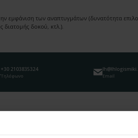
ην εμφάνιση των αναπτυγμάτων (δυνατότητα επιλο
διατομής δοκού, κτλ.).
+30 2103835324
lh@lhlogismiki.
Τηλέφωνο
Email
πίσης να σας εν