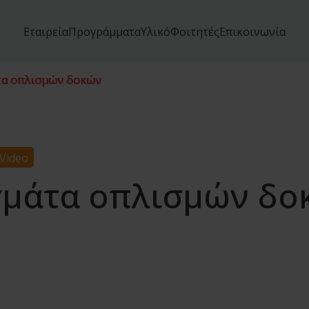
Εταιρεία
Προγράμματα
Υλικό
Φοιτητές
Επικοινωνία
τα οπλισμών δοκών
Video
γμάτα οπλισμών δο