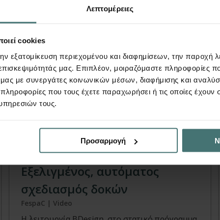
Λεπτομέρειες
οιεί cookies
την εξατομίκευση περιεχομένου και διαφημίσεων, την παροχή 
 επισκεψιμότητάς μας. Επιπλέον, μοιραζόμαστε πληροφορίες π
ό μας με συνεργάτες κοινωνικών μέσων, διαφήμισης και αναλύσ
 πληροφορίες που τους έχετε παραχωρήσει ή τις οποίες έχουν σ
υπηρεσιών τους.
Video
Προσαρμογή
Ν
B-Design Interactive |
Eξελιγμένος, αυτόματος
σχεδιασμός δοκών
FespaC | Video
H λειτουργία BDesign, στο στατικό πρόγραμμα