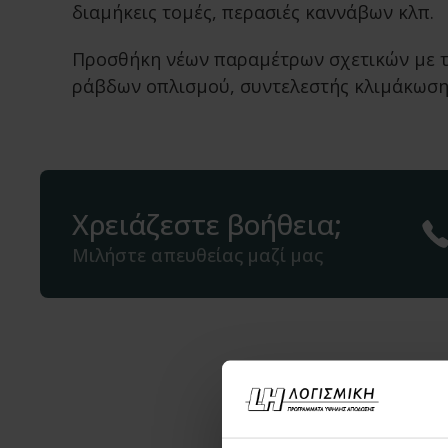
διαμήκεις τομές, περασιές καννάβων κλπ.
Προσθήκη νέων παραμέτρων σχετικών με τ
ράβδων οπλισμού, συντελεστής κλιμάκωσης 
Χρειάζεστε βοήθεια;
Μιλήστε απευθείας μαζί μας
Μπορεί ε