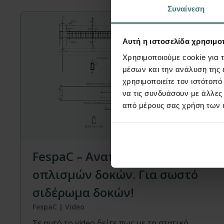
Συναίνεση
Αυτή η ιστοσελίδα χρησιμοπ
Χρησιμοποιούμε cookie για 
μέσων και την ανάλυση της
χρησιμοποιείτε τον ιστότοπ
να τις συνδυάσουν με άλλες
από μέρους σας χρήση των 
Video
FespaC – Αναπτύγματα
οπλισμών δοκών. Για σωστό
σιδέρωμα δοκών!
FespaC | Video
Σε αυτό το video δείτε πως με το στατικό