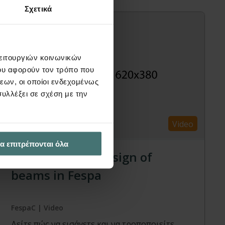
Σχετικά
λειτουργιών κοινωνικών
ου αφορούν τον τρόπο που
εων, οι οποίοι ενδεχομένως
υλλέξει σε σχέση με την
Video
α επιτρέπονται όλα
Modelling and design of
beams in Fespa
FespaC | Video
Δείτε πώς να εισάγετε και να τροποποιείτε