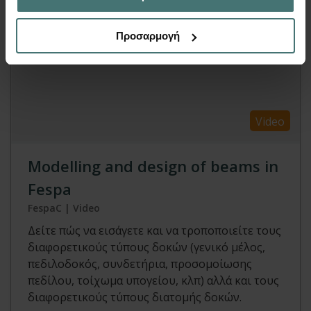
Προσαρμογή
Video
Modelling and design of beams in
Fespa
FespaC | Video
Δείτε πώς να εισάγετε και να τροποποιείτε τους
διαφορετικούς τύπους δοκών (γενικό μέλος,
πεδιλοδοκός, συνδετήρια, προσομοίωσης
πεδίλου, τοίχωμα υπογείου, κλπ) αλλά και τους
διαφορετικούς τύπους διατομής δοκών.