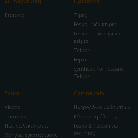
LH Λογισμική
Προϊόντα
Εταιρεία
Τιμές
Fespa – νέα κτίρια
Fespa – υφιστάμενα
κτίρια
Tekton
Fepla
Synthesis for Fespa &
Tekton
Υλικό
Community
Videos
Ημερολόγιο μαθημάτων
Tutorials
Κέντρα εκμάθησης
Πως να ξεκινήσετε
Fespa & Tekton για
φοιτητές
Οδηγίες εγκατάστασης