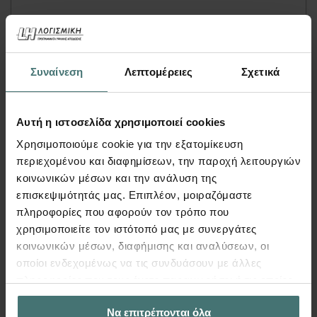
B-Design Interactive |
Eξελιγμένος, αυτόματος
σχεδιασμός δοκών
Συναίνεση
Λεπτομέρειες
Σχετικά
FespaC | Video
H λειτουργία BDesign, στο στατικό πρόγραμμα
Αυτή η ιστοσελίδα χρησιμοποιεί cookies
FespaC, αποτελεί ένα εξελιγμένο εργαλείο για
Χρησιμοποιούμε cookie για την εξατομίκευση
το σχεδιασμό και την όπλιση των δοκών καθώς
περιεχομένου και διαφημίσεων, την παροχή λειτουργιών
καθώς αντιμετωπίζει τη δοκοσειρά ως ενιαίο
κοινωνικών μέσων και την ανάλυση της
σύνολο, βελτιστοποιώντας τη διάταξη των
επισκεψιμότητάς μας. Επιπλέον, μοιραζόμαστε
οπλισμών...
πληροφορίες που αφορούν τον τρόπο που
χρησιμοποιείτε τον ιστότοπό μας με συνεργάτες
Περισσότερα
κοινωνικών μέσων, διαφήμισης και αναλύσεων, οι
οποίοι ενδεχομένως να τις συνδυάσουν με άλλες
πληροφορίες που τους έχετε παραχωρήσει ή τις οποίες
έχουν συλλέξει σε σχέση με την από μέρους σας χρήση
Να επιτρέπονται όλα
των υπηρεσιών τους.