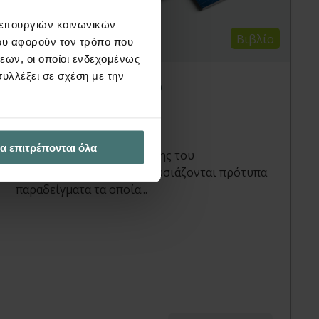
λειτουργιών κοινωνικών
Βιβλίο
ου αφορούν τον τρόπο που
εων, οι οποίοι ενδεχομένως
υλλέξει σε σχέση με την
fepla – Εγχειρίδιο
επαλήθευσης
Fepla & Drill | Βιβλία
α επιτρέπονται όλα
Στο εγχειρίδιο επαλήθευσης του
προγράμματος fepla παρουσιάζονται πρότυπα
παραδείγματα τα οποία...