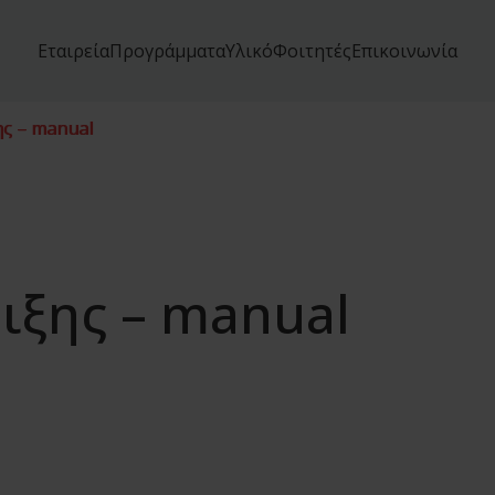
Εταιρεία
Προγράμματα
Υλικό
Φοιτητές
Επικοινωνία
ης – manual
ιξης – manual