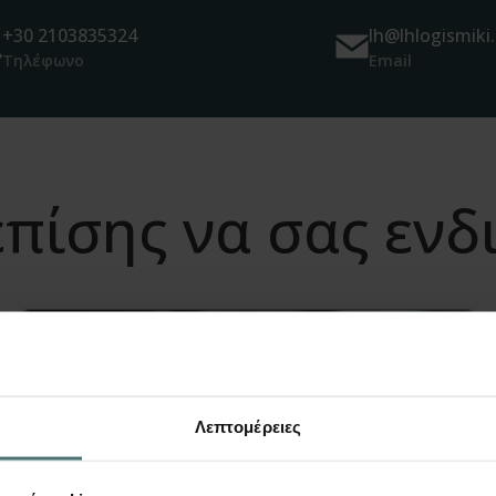
+30 2103835324
lh@lhlogismiki.
Τηλέφωνο
Email
πίσης να σας εν
Λεπτομέρειες