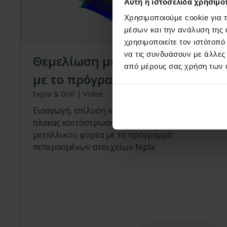
Αυτή η ιστοσελίδα χρησιμοπ
Χρησιμοποιούμε cookie για 
Video
μέσων και την ανάλυση της
χρησιμοποιείτε τον ιστότοπ
να τις συνδυάσουν με άλλες
Θεμελίωση μεταλλικού φορέα
από μέρους σας χρήση των 
με το πρόγραμμα Fepla
Fepla & Drill | Video
Εισαγωγή, επίλυση και διαστασιολόγηση
πλακας κοιτόστρωσης, για τη θεμελίωση
μεταλλικού φορέα με το πρόγραμμα
πεπερασμένων στοιχείων fepla.