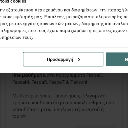
οιεί cookies
την εξατομίκευση περιεχομένου και διαφημίσεων, την παροχή 
Video
 επισκεψιμότητάς μας. Επιπλέον, μοιραζόμαστε πληροφορίες π
ό μας με συνεργάτες κοινωνικών μέσων, διαφήμισης και αναλύσ
 πληροφορίες που τους έχετε παραχωρήσει ή τις οποίες έχουν σ
On line μαθήματα
υπηρεσιών τους.
FespaC, FespaM, FespaR, Tekton, Συνδέσεις |
Άρθρο
Προσαρμογή
Ν
Κλείστε τη θέση σας και
εκπαιδευτείτε
με
on-
line μαθήματα
στα προγράμματα FespaC,
FepsaM, FespaR, FespaT & Tekton!
Με live ερωτήσεις - απαντήσεις, oλιγομελή
τμήματα και δυνατότητα παρακολούθησης από
οπουδήποτε μέσω υπολογιστή, κινητού ή
tablet!