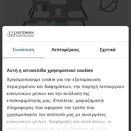
Video
Συναίνεση
Λεπτομέρειες
Σχετικά
Δυνατότητες περιήγησης στο 3D
Αυτή η ιστοσελίδα χρησιμοποιεί cookies
περιβάλλον
Χρησιμοποιούμε cookie για την εξατομίκευση
Tekton | Video
περιεχομένου και διαφημίσεων, την παροχή λειτουργιών
Σε αυτό το video παρουσιάζεται το Synθesis for
κοινωνικών μέσων και την ανάλυση της
Tekton, το νέο, 3D περιβάλλον (OpenGL) με
επισκεψιμότητάς μας. Επιπλέον, μοιραζόμαστε
δυνατότητα δημιουργίας, επεξεργασίας &
πληροφορίες που αφορούν τον τρόπο που
επέκτασης του αρχιτεκτονικού μοντέλου μέσω
χρησιμοποιείτε τον ιστότοπό μας με συνεργάτες
3D εντολών.
κοινωνικών μέσων, διαφήμισης και αναλύσεων, οι
οποίοι ενδεχομένως να τις συνδυάσουν με άλλες