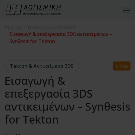
Αρχική
Υποστηρικτικό υλικό
Εισαγωγή & επεξεργασία 3DS αντικειμένων –
Synθesis for Tekton
Tekton & Αντικείμενα 3DS
Video
Εισαγωγή &
επεξεργασία 3DS
αντικειμένων – Synθesis
for Tekton