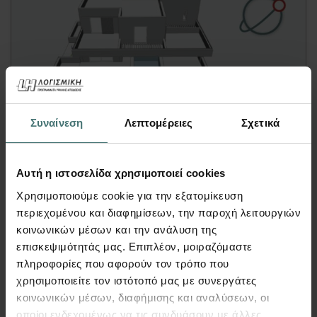
Video
Συναίνεση
Λεπτομέρειες
Σχετικά
Synθesis for Tekton – Πώς εισάγω
Αυτή η ιστοσελίδα χρησιμοποιεί cookies
αντικείμενα στο χώρο;
Χρησιμοποιούμε cookie για την εξατομίκευση
Tekton | Video
περιεχομένου και διαφημίσεων, την παροχή λειτουργιών
κοινωνικών μέσων και την ανάλυση της
Δείτε στο video πώς γίνεται η εισαγωγή
επισκεψιμότητάς μας. Επιπλέον, μοιραζόμαστε
αντικειμένων στο 3D περιβάλλον του Synθesis
πληροφορίες που αφορούν τον τρόπο που
for Tekton αλλά και πώς έχει τροποποιηθεί η
χρησιμοποιείτε τον ιστότοπό μας με συνεργάτες
λειτουργία της εντολής "Προσθήκη" στο
κοινωνικών μέσων, διαφήμισης και αναλύσεων, οι
περιβάλλον της κάτοψης.
οποίοι ενδεχομένως να τις συνδυάσουν με άλλες