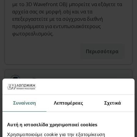
με το 3D Wavefront OBJ μπορείτε να εξάγετε τα
αρχεία σας σε μορφή .οbj και να τα
επεξεργαστείτε με τα σύγχρονα διεθνή
προγράμματα για εντυπωσιακότερους
φωτορεαλισμούς.
Περισσότερα
Συναίνεση
Λεπτομέρειες
Σχετικά
Αυτή η ιστοσελίδα χρησιμοποιεί cookies
Χρησιμοποιούμε cookie για την εξατομίκευση