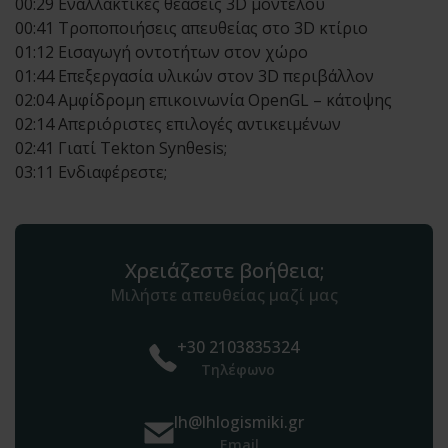
00:29 Εναλλακτικές θεάσεις 3D μοντέλου
00:41 Τροποποιήσεις απευθείας στο 3D κτίριο
01:12 Εισαγωγή οντοτήτων στον χώρο
01:44 Επεξεργασία υλικών στον 3D περιβάλλον
02:04 Αμφίδρομη επικοινωνία OpenGL – κάτοψης
02:14 Απεριόριστες επιλογές αντικειμένων
02:41 Γιατί Tekton Synθesis;
03:11 Ενδιαφέρεστε;
Χρειάζεστε βοήθεια;
Μιλήστε απευθείας μαζί μας
+30 2103835324
Τηλέφωνο
lh@lhlogismiki.gr
Email