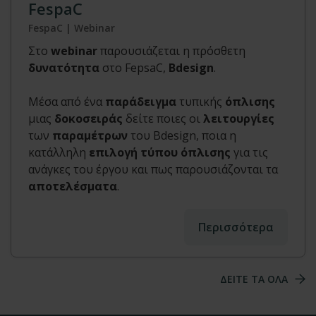
FespaC
FespaC | Webinar
Στο
webinar
παρουσιάζεται η πρόσθετη
δυνατότητα
στο FepsaC,
Bdesign
.
Μέσα από ένα
παράδειγμα
τυπικής
όπλισης
μιας
δοκοσειράς
δείτε ποιες οι
λειτουργίες
των
παραμέτρων
του Bdesign, ποια η
κατάλληλη
επιλογή τύπου όπλισης
για τις
ανάγκες του έργου και πως παρουσιάζονται τα
αποτελέσματα
.
Περισσότερα
ΔΕΙΤΕ ΤΑ ΟΛΑ