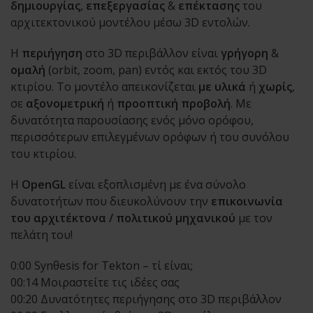
δημιουργίας
,
επεξεργασίας
&
επέκτασης
του
αρχιτεκτονικού μοντέλου μέσω 3D εντολών.
Η
περιήγηση
στο 3D περιβάλλον είναι
γρήγορη
&
ομαλή
(orbit, zoom, pan) εντός και εκτός του 3D
κτιρίου. Το μοντέλο απεικονίζεται
με υλικά
ή
χωρίς
,
σε
αξονομετρική
ή
προοπτική
προβολή
. Με
δυνατότητα παρουσίασης ενός μόνο ορόφου,
περισσότερων επιλεγμένων ορόφων ή του συνόλου
του κτιρίου.
Η
OpenGL
είναι εξοπλισμένη με ένα σύνολο
δυνατοτήτων που διευκολύνουν την
επικοινωνία
του αρχιτέκτονα / πολιτικού μηχανικού
με τον
πελάτη του!
0:00 Synθesis for Tekton – τί είναι;
00:14 Μοιραστείτε τις ιδέες σας
00:20 Δυνατότητες περιήγησης στο 3D περιβάλλον