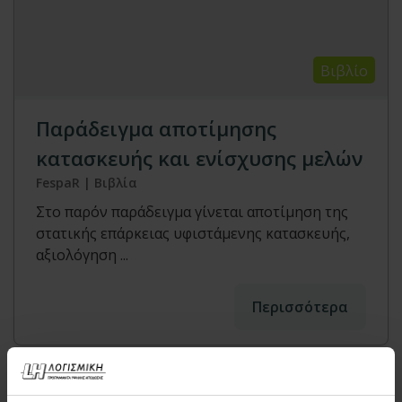
Βιβλίο
Παράδειγμα αποτίμησης
κατασκευής και ενίσχυσης μελών
FespaR | Βιβλία
Στο παρόν παράδειγμα γίνεται αποτίμηση της
στατικής επάρκειας υφιστάμενης κατασκευής,
αξιολόγηση ...
Περισσότερα