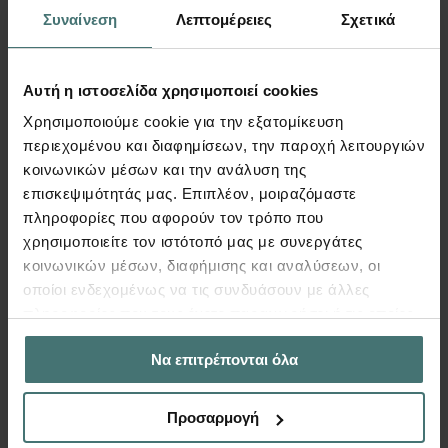
Συναίνεση
Λεπτομέρειες
Σχετικά
Αυτή η ιστοσελίδα χρησιμοποιεί cookies
Χρησιμοποιούμε cookie για την εξατομίκευση
περιεχομένου και διαφημίσεων, την παροχή λειτουργιών
κοινωνικών μέσων και την ανάλυση της
Video
επισκεψιμότητάς μας. Επιπλέον, μοιραζόμαστε
πληροφορίες που αφορούν τον τρόπο που
Fespa – Αναπτύγματα οπλισμών
χρησιμοποιείτε τον ιστότοπό μας με συνεργάτες
κοινωνικών μέσων, διαφήμισης και αναλύσεων, οι
δοκών
οποίοι ενδεχομένως να τις συνδυάσουν με άλλες
FespaC | Video
πληροφορίες που τους έχετε παραχωρήσει ή τις οποίες
Δείτε πώς παράγονται αυτόματα τα
έχουν συλλέξει σε σχέση με την από μέρους σας χρήση
αναπτύγματα οπλισμών μιας δοκοσειράς και
Να επιτρέπονται όλα
των υπηρεσιών τους.
πώς μπορούν να επεξεργασθούν και να
εκτυπωθούν μαζί με τον ξυλότυπο του
Προσαρμογή
αντίστοιχου ορόφου.