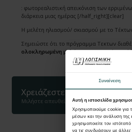
: φωτορεαλιστική απεικόνιση των ερριμένων
διάρκεια μιας ημέρας [/half_right][clear]
Η μελέτη ηλιασμού/ σκιασμού με το Τέκτων
Σημειώστε ότι το πρόγραμμα Τεκτων διαθέτ
ολοκληρωμένη μελέτη ενεργειακής από
Συναίνεση
Χρειάζεστε βοήθεια;
Αυτή η ιστοσελίδα χρησιμοπ
Μιλήστε απευθείας μαζί μας
Χρησιμοποιούμε cookie για 
μέσων και την ανάλυση της
χρησιμοποιείτε τον ιστότοπ
να τις συνδυάσουν με άλλες