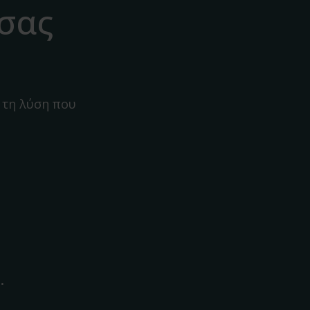
 σας
 τη λύση που
.