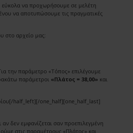
ε εύκολα να προχωρήσουμε σε μελέτη
μένου να αποτυπώσουμε τις πραγματικές
υ στο αρχείο μας:
Για την παράμετρο «Τόπος» επιλέγουμε
αρακάτω παράμετροι
«Πλάτος = 38,00»
και
/half_left][/one_half][one_half_last]
 αν δεν εμφανίζεται σαν προεπιλεγμένη
μούμε στις παραμέτρους «Πλάτος» και