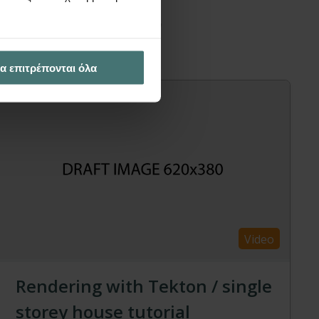
διαφέρουν
α επιτρέπονται όλα
Video
Rendering with Tekton / single
storey house tutorial