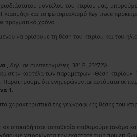
τρισδιάστατου μοντέλου του κτιρίου μας, μπορούμ
Ηλιασμός» και το φωτορεαλισμό Ray trace προκει
σε πραγματικό χρόνο.
νου να ορίσουμε τη θέση του κτιρίου και του ηλίο
να
, δηλ. σε συντεταγμένες: 38º Β, 23º72’Α.
αι στην καρτέλα των παραμέτρων «Θέση κτιρίου». 
»
. Παρατηρούμε ότι ενημερώνονται αυτόματα οι π
να 1.
χαρακτηριστικά της γεωγραφικής θέσης του κτιρίου[
 σε οποιαδήποτε τοποθεσία επιθυμούμε (ακόμα και
ογήσουμε χειροκίνητα την εκάστοτε τιμή που επιθυ