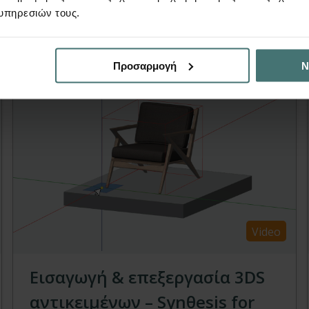
πίσης να σας εν
υπηρεσιών τους.
Προσαρμογή
Ν
Video
Εισαγωγή & επεξεργασία 3DS
αντικειμένων – Synθesis for