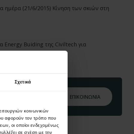
ια ημέρα (21/6/2015) Κίνηση των σκιών στη
Energy Buiding της Civiltech για
Σχετικά
gr
ΕΠΙΚΟΙΝΩΝΙΑ
λειτουργιών κοινωνικών
ου αφορούν τον τρόπο που
εων, οι οποίοι ενδεχομένως
υλλέξει σε σχέση με την