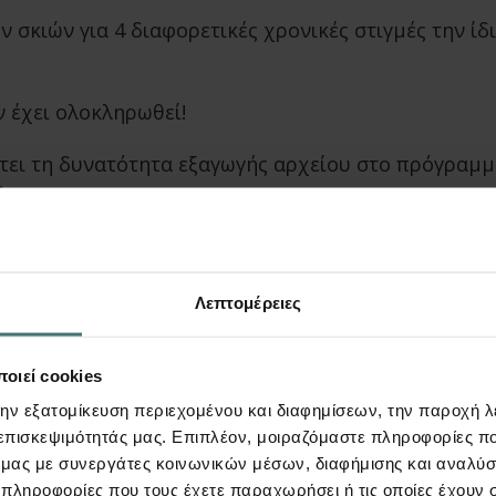
 σκιών για 4 διαφορετικές χρονικές στιγμές την ίδ
 έχει ολοκληρωθεί!
ει τη δυνατότητα εξαγωγής αρχείου στο πρόγραμμα 
δοσης.
Λεπτομέρειες
+30 2103835324
lh@lhlogismiki.
Τηλέφωνο
Email
οιεί cookies
την εξατομίκευση περιεχομένου και διαφημίσεων, την παροχή 
 επισκεψιμότητάς μας. Επιπλέον, μοιραζόμαστε πληροφορίες π
ό μας με συνεργάτες κοινωνικών μέσων, διαφήμισης και αναλύσ
 πληροφορίες που τους έχετε παραχωρήσει ή τις οποίες έχουν σ