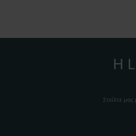
Η L
Στείλτε μας