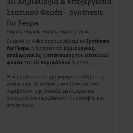
3D Δημιουργία & Επεξεργασία
Στατικού Φορέα – Synthesis
for Fespa
FespaC, FespaM, FespaR, FespaT | Video
Σε αυτό το video παρουσιάζεται το
Synthesis
for Fespa
, η δυνατότητα
δημιουργίας
,
επεξεργασίας
&
επέκτασης
του
στατικού
φορέα
στο
3D περιβάλλον
(OpenGL).
Η περιήγηση είναι γρήγορη & ομαλή (orbiz,
zoom, pan). Οι αλλαγές που γίνονται στο
περιβάλλον της OpenGL μεταφέρονται
αυτόματα στο περιβάλλον της κάτοψης και
αντίστροφα.