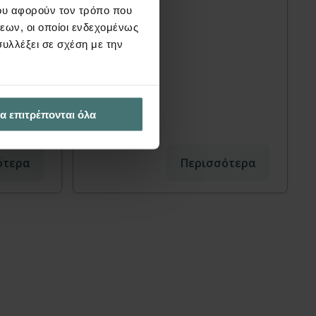
ου αφορούν τον τρόπο που
και
εων, οι οποίοι ενδεχομένως
θε
υλλέξει σε σχέση με την
Πως
ών το
ωθούν
ού.
α επιτρέπονται όλα
ότερα
Περισσότερα