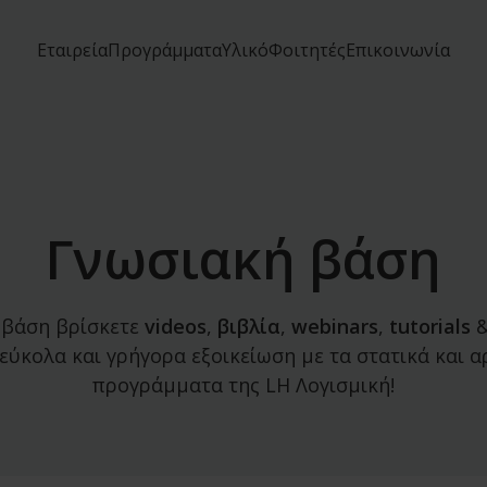
Εταιρεία
Προγράμματα
Υλικό
Φοιτητές
Επικοινωνία
Γνωσιακή βάση
 βάση βρίσκετε
videos
,
βιβλία
,
webinars
,
tutorials
εύκολα και γρήγορα εξοικείωση με τα στατικά και α
προγράμματα της LH Λογισμική!