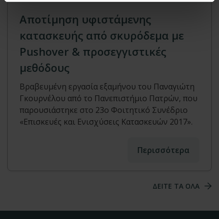
Αποτίμηση υφιστάμενης
κατασκευής από σκυρόδεμα με
Pushover & προσεγγιστικές
μεθόδους
Βραβευμένη εργασία εξαμήνου του Παναγιώτη
Γκουρνέλου από το Πανεπιστήμιο Πατρών, που
παρουσιάστηκε στο 23ο Φοιτητικό Συνέδριο
«Επισκευές και Ενισχύσεις Κατασκευών 2017».
Περισσότερα
ΔΕΙΤΕ ΤΑ ΟΛΑ