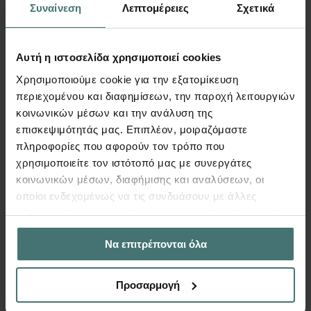
μεταλλικά χωρικά πλαίσια
Συναίνεση
Λεπτομέρειες
Σχετικά
Lorem ipsum dolor sit amet conse ctetur adip
iscing elit justo quis odio sit sit ac port.
Αυτή η ιστοσελίδα χρησιμοποιεί cookies
Χρησιμοποιούμε cookie για την εξατομίκευση
Περισσότερα
περιεχομένου και διαφημίσεων, την παροχή λειτουργιών
κοινωνικών μέσων και την ανάλυση της
επισκεψιμότητάς μας. Επιπλέον, μοιραζόμαστε
πληροφορίες που αφορούν τον τρόπο που
χρησιμοποιείτε τον ιστότοπό μας με συνεργάτες
κοινωνικών μέσων, διαφήμισης και αναλύσεων, οι
οποίοι ενδεχομένως να τις συνδυάσουν με άλλες
πληροφορίες που τους έχετε παραχωρήσει ή τις οποίες
έχουν συλλέξει σε σχέση με την από μέρους σας χρήση
Να επιτρέπονται όλα
των υπηρεσιών τους.
Προσαρμογή