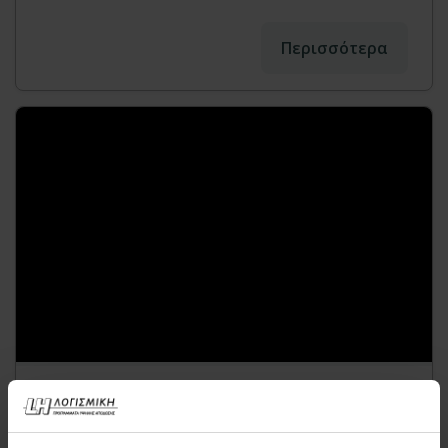
Περισσότερα
Αντισεισμική ενίσχυση
πολυκατοικίας επί Pilotis με