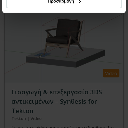
Προσαρμογή
Video
Εισαγωγή & επεξεργασία 3DS
αντικειμένων – Synθesis for
Tekton
Tekton | Video
Σε αυτό το video παρουσιάζεται το Synθesis for