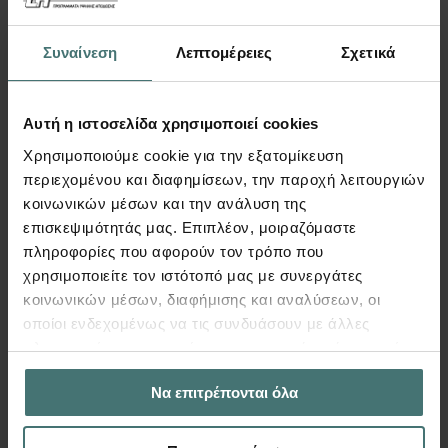
Συναίνεση
Λεπτομέρειες
Σχετικά
Video
Αυτή η ιστοσελίδα χρησιμοποιεί cookies
Χρησιμοποιούμε cookie για την εξατομίκευση
3D δημιουργία & επεξεργασία
περιεχομένου και διαφημίσεων, την παροχή λειτουργιών
αρχιτεκτονικού μοντέλου –
κοινωνικών μέσων και την ανάλυση της
Synθesis for Tekton
επισκεψιμότητάς μας. Επιπλέον, μοιραζόμαστε
πληροφορίες που αφορούν τον τρόπο που
Tekton | Video
χρησιμοποιείτε τον ιστότοπό μας με συνεργάτες
Σε αυτό το video παρουσιάζεται το Synθesis for
κοινωνικών μέσων, διαφήμισης και αναλύσεων, οι
Tekton, η δυνατότητα δημιουργίας,
οποίοι ενδεχομένως να τις συνδυάσουν με άλλες
επεξεργασίας & επέκτασης του αρχιτεκτονικού
πληροφορίες που τους έχετε παραχωρήσει ή τις οποίες
μοντέλου στο 3D περιβάλλον (OpenGL)
έχουν συλλέξει σε σχέση με την από μέρους σας χρήση
Να επιτρέπονται όλα
των υπηρεσιών τους.
Περισσότερα