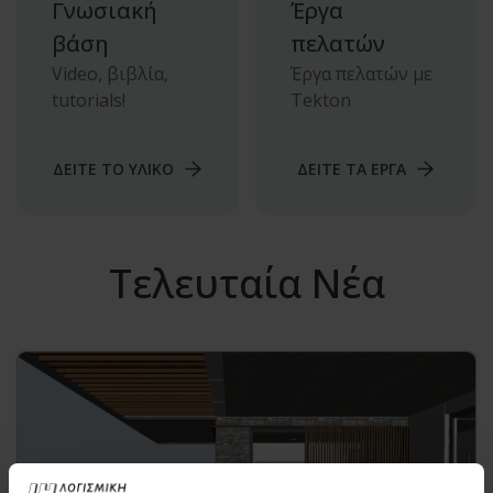
Γνωσιακή
Έργα
βάση
πελατών
Video, βιβλία,
Έργα πελατών με
tutorials!
Tekton
ΔΕΙΤΕ ΤΟ ΥΛΙΚΟ
ΔΕΙΤΕ ΤΑ ΕΡΓΑ
Τελευταία Νέα