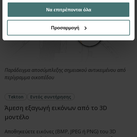
έχουν συλλέξει σε σχέση με την από μέρους σας χρήση
Να επιτρέπονται όλα
των υπηρεσιών τους.
Προσαρμογή
Παράδειγμα αποσύμπλεξης σημειακού αντικειμένου από
περίγραμμα οικοπέδου
Tekton
Εντός συντήρησης
Άμεση εξαγωγή εικόνων από το 3D
μοντέλο
Αποθηκεύετε εικόνες (BMP, JPEG ή PNG) του 3D