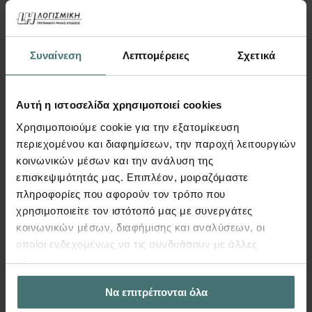
Ανακαλύψτε το Fespa 26
Το Fespa26 ενισχύει το Synthesis και τα Tags
Συναίνεση
Λεπτομέρειες
Σχετικά
για μεγαλύτερη ευελιξία και εποπτεία στο 3D
μοντέλο, ενώ το B-Design εξελίσσεται σε B-
Design Interactive.
Αυτή η ιστοσελίδα χρησιμοποιεί cookies
Χρησιμοποιούμε cookie για την εξατομίκευση
Διαδραστική όπλιση δοκών
περιεχομένου και διαφημίσεων, την παροχή λειτουργιών
Κατάτμηση υποστυλωμάτων στο 3D
κοινωνικών μέσων και την ανάλυση της
επισκεψιμότητάς μας. Επιπλέον, μοιραζόμαστε
Πλήρης εποπτεία 3D μοντέλου
πληροφορίες που αφορούν τον τρόπο που
χρησιμοποιείτε τον ιστότοπό μας με συνεργάτες
κοινωνικών μέσων, διαφήμισης και αναλύσεων, οι
Δείτε εδώ
οποίοι ενδεχομένως να τις συνδυάσουν με άλλες
πληροφορίες που τους έχετε παραχωρήσει ή τις οποίες
έχουν συλλέξει σε σχέση με την από μέρους σας χρήση
Να επιτρέπονται όλα
των υπηρεσιών τους.