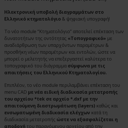
Ηλεκτρονική υποβολή διαγραμμάτων στο
Ελληνικό κτηματολόγιο
& ψηφιακή υπογραφή!
Το νέο module “Κτηματολόγιο” αποτελεί επέκταση των
δυνατοτήτων της οντότητας
«Τοπογραφικό»
με
αναδιάρθρωση των υπαρχόντων παραμέτρων &
προσθήκη νέων παραμέτρων και εντολών, ώστε να
μπορεί ο μελετητής να επεξεργαστεί καλύτερα το
τοπογραφικό του διάγραμμα
σύμφωνα με τις
απαιτήσεις του Ελληνικού Κτηματολογίου.
Επιπλέον, το νέο module περιλαμβάνει επέκταση του
menu CAD
με νέα ειδική διαδικασία μετατροπής
του αρχείου *tek σε αρχείο *.dxf με την
απαιτούμενη διαστρωμάτωση (layers)
καθώς και
ενσωματωμένη διαδικασία ελέγχων
κατά τη
διαδικασία μετατροπής
ώστε να εξασφαλίζεται η
αποδοχή
του παραγόμενου αρχείου από την