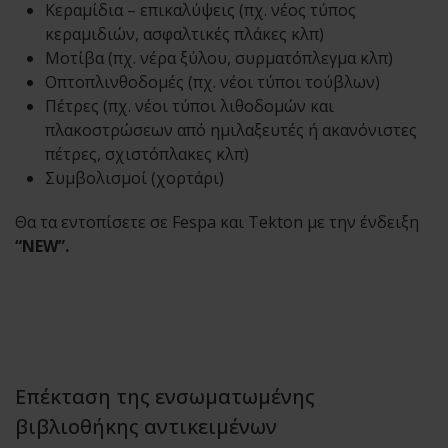
Κεραμίδια – επικαλύψεις (πχ. νέος τύπος
κεραμιδιών, ασφαλτικές πλάκες κλπ)
Μοτίβα (πχ. νέρα ξύλου, συρματόπλεγμα κλπ)
Οπτοπλινθοδομές (πχ. νέοι τύποι τούβλων)
Πέτρες (πχ. νέοι τύποι λιθοδομών και
πλακοστρώσεων από ημιλαξευτές ή ακανόνιστες
πέτρες, σχιστόπλακες κλπ)
Συμβολισμοί (χορτάρι)
Θα τα εντοπίσετε σε Fespa και Tekton με την ένδειξη
“ΝΕW”.
Επέκταση της ενσωματωμένης
βιβλιοθήκης αντικειμένων