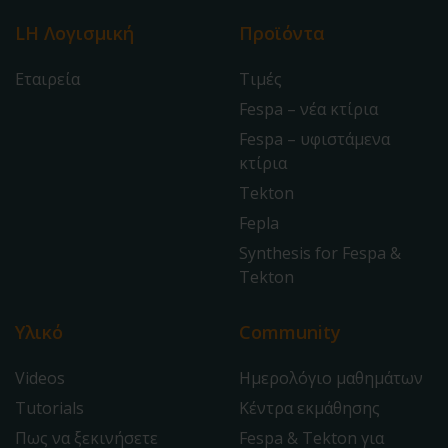
LH Λογισμική
Προϊόντα
Εταιρεία
Τιμές
Fespa – νέα κτίρια
Fespa – υφιστάμενα
κτίρια
Tekton
Fepla
Synthesis for Fespa &
Tekton
Υλικό
Community
Videos
Ημερολόγιο μαθημάτων
Tutorials
Κέντρα εκμάθησης
Πως να ξεκινήσετε
Fespa & Tekton για