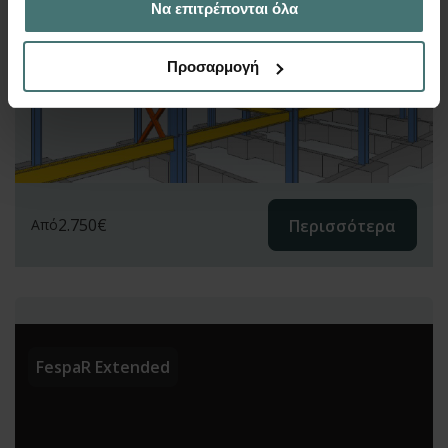
Να επιτρέπονται όλα
των υπηρεσιών τους.
Προσαρμογή
2.750
€
Περισσότερα
Από
FespaR Extended