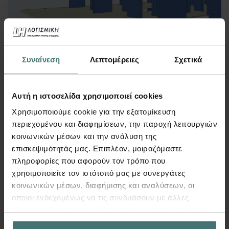
Συναίνεση
Λεπτομέρειες
Σχετικά
Αυτή η ιστοσελίδα χρησιμοποιεί cookies
1.750
€
Περισσότερα
Από
Χρησιμοποιούμε cookie για την εξατομίκευση
περιεχομένου και διαφημίσεων, την παροχή λειτουργιών
κοινωνικών μέσων και την ανάλυση της
επισκεψιμότητάς μας. Επιπλέον, μοιραζόμαστε
πληροφορίες που αφορούν τον τρόπο που
FespaM
χρησιμοποιείτε τον ιστότοπό μας με συνεργάτες
κοινωνικών μέσων, διαφήμισης και αναλύσεων, οι
οποίοι ενδεχομένως να τις συνδυάσουν με άλλες
πληροφορίες που τους έχετε παραχωρήσει ή τις οποίες
έχουν συλλέξει σε σχέση με την από μέρους σας χρήση