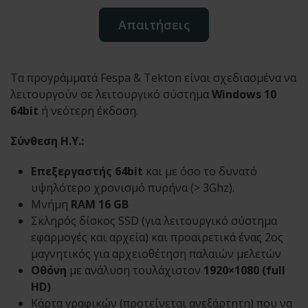
Απαιτήσεις
Τα προγράμματά Fespa & Tekton είναι σχεδιασμένα να
λειτουργούν σε λειτουργικό σύστημα
Windows 10
64bit
ή νεότερη έκδοση.
Σύνθεση Η.Υ.:
Επεξεργαστής 64bit
και με όσο το δυνατό
υψηλότερο χρονισμό πυρήνα (> 3Ghz).
Μνήμη
RAM 16 GB
Σκληρός δίσκος SSD (για λειτουργικό σύστημα
εφαρμογές και αρχεία) και προαιρετικά ένας 2ος
μαγνητικός για αρχειοθέτηση παλαιών μελετών
Οθόνη
με ανάλυση τουλάχιστον
1920×1080 (full
HD)
Κάρτα γραφικών (προτείνεται ανεξάρτητη) που να