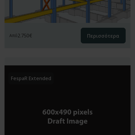
2.750
€
Περισσότερα
Από
FespaR Extended