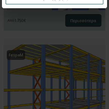
1.750
€
Περισσότερα
Από
FespaM