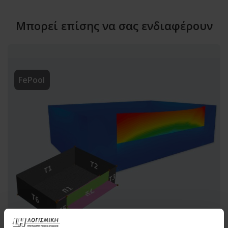
Μπορεί επίσης να σας ενδιαφέρουν
FePool