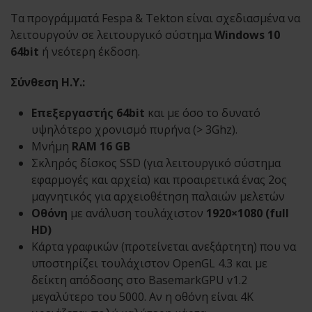
Τα προγράμματά Fespa & Tekton είναι σχεδιασμένα να
λειτουργούν σε λειτουργικό σύστημα
Windows 10
64bit
ή νεότερη έκδοση.
Σύνθεση Η.Υ.:
Επεξεργαστής 64bit
και με όσο το δυνατό
υψηλότερο χρονισμό πυρήνα (> 3Ghz).
Μνήμη
RAM 16 GB
Σκληρός δίσκος SSD (για λειτουργικό σύστημα
εφαρμογές και αρχεία) και προαιρετικά ένας 2ος
μαγνητικός για αρχειοθέτηση παλαιών μελετών
Οθόνη
με ανάλυση τουλάχιστον
1920×1080 (full
HD)
Κάρτα γραφικών (προτείνεται ανεξάρτητη) που να
υποστηρίζει τουλάχιστον OpenGL 4.3 και με
δείκτη απόδοσης στο BasemarkGPU v1.2
μεγαλύτερο του 5000. Αν η οθόνη είναι 4Κ