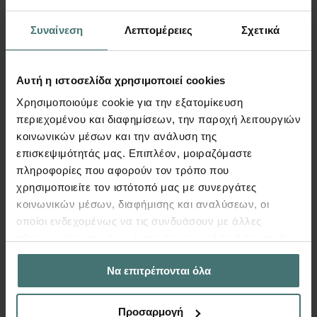
Συναίνεση
Λεπτομέρειες
Σχετικά
890
€
Περισσότερα
Από
Αυτή η ιστοσελίδα χρησιμοποιεί cookies
Χρησιμοποιούμε cookie για την εξατομίκευση
περιεχομένου και διαφημίσεων, την παροχή λειτουργιών
FespaC
κοινωνικών μέσων και την ανάλυση της
επισκεψιμότητάς μας. Επιπλέον, μοιραζόμαστε
πληροφορίες που αφορούν τον τρόπο που
χρησιμοποιείτε τον ιστότοπό μας με συνεργάτες
κοινωνικών μέσων, διαφήμισης και αναλύσεων, οι
οποίοι ενδεχομένως να τις συνδυάσουν με άλλες
πληροφορίες που τους έχετε παραχωρήσει ή τις οποίες
έχουν συλλέξει σε σχέση με την από μέρους σας χρήση
Να επιτρέπονται όλα
των υπηρεσιών τους.
Προσαρμογή