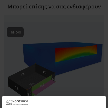
Μπορεί επίσης να σας ενδιαφέρουν
FePool