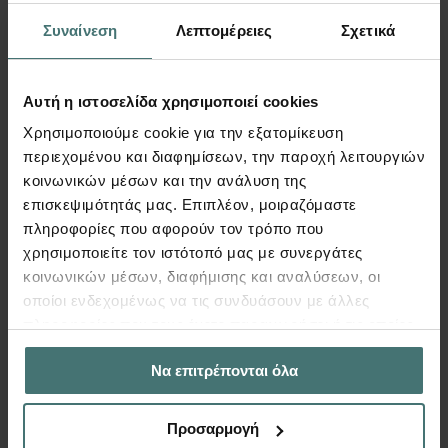
890
€
Περισσότερα
Από
Συναίνεση
Λεπτομέρειες
Σχετικά
Αυτή η ιστοσελίδα χρησιμοποιεί cookies
Χρησιμοποιούμε cookie για την εξατομίκευση
περιεχομένου και διαφημίσεων, την παροχή λειτουργιών
FespaC
κοινωνικών μέσων και την ανάλυση της
επισκεψιμότητάς μας. Επιπλέον, μοιραζόμαστε
πληροφορίες που αφορούν τον τρόπο που
χρησιμοποιείτε τον ιστότοπό μας με συνεργάτες
κοινωνικών μέσων, διαφήμισης και αναλύσεων, οι
οποίοι ενδεχομένως να τις συνδυάσουν με άλλες
πληροφορίες που τους έχετε παραχωρήσει ή τις οποίες
έχουν συλλέξει σε σχέση με την από μέρους σας χρήση
Να επιτρέπονται όλα
των υπηρεσιών τους.
Προσαρμογή