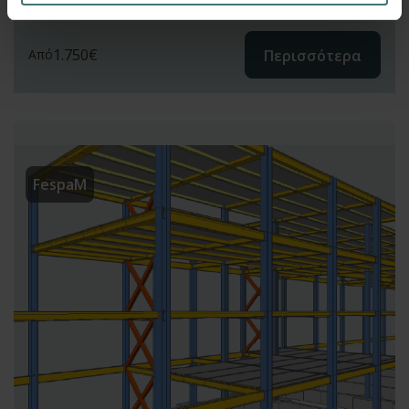
1.750
€
Περισσότερα
Από
FespaM