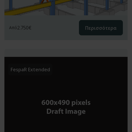
2.750
€
Περισσότερα
Από
FespaR Extended