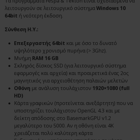
Τα προγράμματά Fespa & Tekton είναι σχεδιασμένα να
λειτουργούν σε λειτουργικό σύστημα
Windows 10
64bit
ή νεότερη έκδοση.
Σύνθεση Η.Υ.:
Επεξεργαστής 64bit
και με όσο το δυνατό
υψηλότερο χρονισμό πυρήνα (> 3Ghz).
Μνήμη
RAM 16 GB
Σκληρός δίσκος SSD (για λειτουργικό σύστημα
εφαρμογές και αρχεία) και προαιρετικά ένας 2ος
μαγνητικός για αρχειοθέτηση παλαιών μελετών
Οθόνη
με ανάλυση τουλάχιστον
1920×1080 (full
HD)
Κάρτα γραφικών (προτείνεται ανεξάρτητη) που να
υποστηρίζει τουλάχιστον OpenGL 4.3 και με
δείκτη απόδοσης στο BasemarkGPU v1.2
μεγαλύτερο του 5000. Αν η οθόνη είναι 4Κ
χρειάζεται πολύ καλύτερη κάρτα