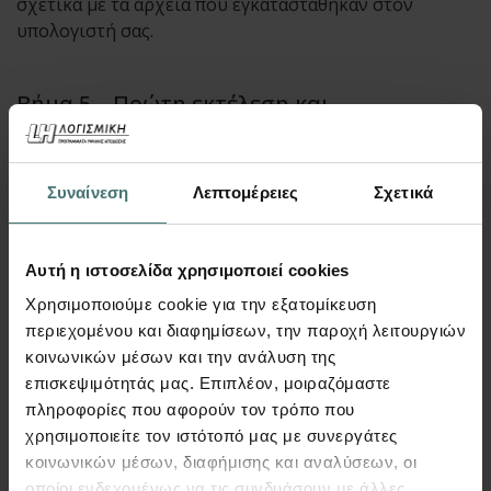
σχετικά με τα αρχεία που εγκαταστάθηκαν στον
υπολογιστή σας.
Βήμα 5 – Πρώτη εκτέλεση και
ενεργοποίηση του προγράμματος
Μετά την ολοκλήρωση της εγκατάστασης, στην
Συναίνεση
Λεπτομέρειες
Σχετικά
επιφάνεια εργασίας εμφανίζεται το εικονίδιο του
προγράμματος που εγκαταστήσατε.
Αυτή η ιστοσελίδα χρησιμοποιεί cookies
Για παράδειγμα, για τα προγράμματα Fespa και Tekton
Χρησιμοποιούμε cookie για την εξατομίκευση
εμφανίζεται το εικονίδιο «Fespa – Tekton».
περιεχομένου και διαφημίσεων, την παροχή λειτουργιών
κοινωνικών μέσων και την ανάλυση της
Για την πρώτη εκτέλεση του προγράμματος:
επισκεψιμότητάς μας. Επιπλέον, μοιραζόμαστε
Κάντε δεξί κλικ στο εικονίδιο.
πληροφορίες που αφορούν τον τρόπο που
Επιλέξτε «Εκτέλεση ως διαχειριστής» / «Run as
χρησιμοποιείτε τον ιστότοπό μας με συνεργάτες
administrator».
κοινωνικών μέσων, διαφήμισης και αναλύσεων, οι
οποίοι ενδεχομένως να τις συνδυάσουν με άλλες