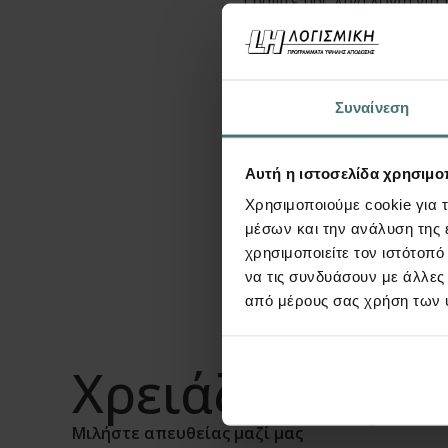
Συναίνεση
Αυτή η ιστοσελίδα χρησιμοπ
Χρησιμοποιούμε cookie για 
μέσων και την ανάλυση της
χρησιμοποιείτε τον ιστότοπ
Επιθυμώ να λαμβάνω ενημ
να τις συνδυάσουν με άλλες
από μέρους σας χρήση των 
Χρειάζεστε βο
Μιλήστε απευθείας μαζί μας