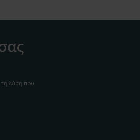
 σας
 τη λύση που