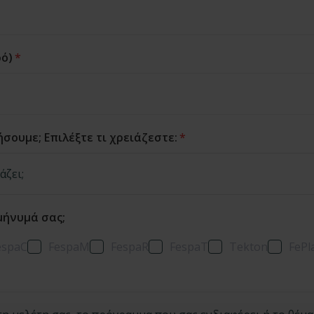
ό)
*
σουμε; Επιλέξτε τι χρειάζεστε:
*
μήνυμά σας;
espaC
FespaM
FespaR
FespaT
Tekton
FePl