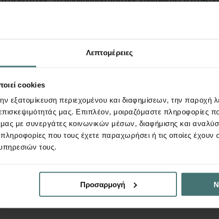
Λεπτομέρειες
οιεί cookies
Αποστολή
την εξατομίκευση περιεχομένου και διαφημίσεων, την παροχή 
 επισκεψιμότητάς μας. Επιπλέον, μοιραζόμαστε πληροφορίες π
ό μας με συνεργάτες κοινωνικών μέσων, διαφήμισης και αναλύσ
ερώσεις και νέα της LH Λογισμική
 πληροφορίες που τους έχετε παραχωρήσει ή τις οποίες έχουν σ
υπηρεσιών τους.
ήθεια;
Προσαρμογή
Ν
Πώς μπορώ να ζητήσω