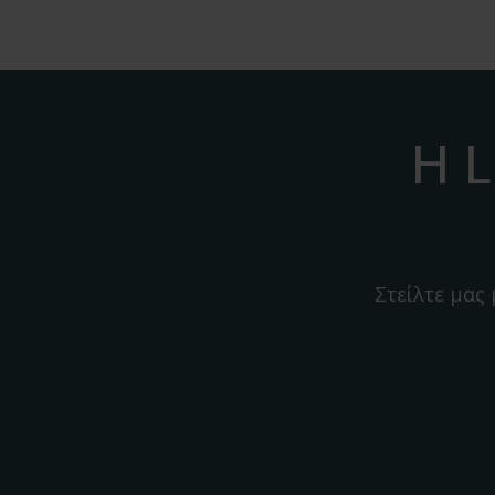
Η L
Στείλτε μας