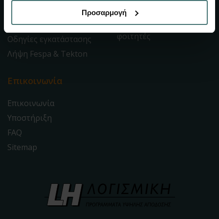
Tutorials
Κέντρα εκμάθησης
Προσαρμογή
Πως να ξεκινήσετε
Fespa & Tekton για
φοιτητές
Οδηγίες εγκατάστασης
Λήψη Fespa & Tekton
Επικοινωνία
Επικοινωνία
Υποστήριξη
FAQ
Sitemap