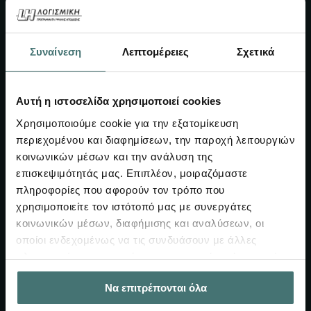
Συναίνεση
Λεπτομέρειες
Σχετικά
LH Λογισμική
Προϊόντα
Εταιρεία
Τιμές
Αυτή η ιστοσελίδα χρησιμοποιεί cookies
Fespa – νέα κτίρια
Χρησιμοποιούμε cookie για την εξατομίκευση
Fespa – υφιστάμενα
περιεχομένου και διαφημίσεων, την παροχή λειτουργιών
κτίρια
κοινωνικών μέσων και την ανάλυση της
επισκεψιμότητάς μας. Επιπλέον, μοιραζόμαστε
Tekton
πληροφορίες που αφορούν τον τρόπο που
Fepla
χρησιμοποιείτε τον ιστότοπό μας με συνεργάτες
Synthesis for Fespa &
κοινωνικών μέσων, διαφήμισης και αναλύσεων, οι
Tekton
οποίοι ενδεχομένως να τις συνδυάσουν με άλλες
πληροφορίες που τους έχετε παραχωρήσει ή τις οποίες
Υλικό
Community
έχουν συλλέξει σε σχέση με την από μέρους σας χρήση
Να επιτρέπονται όλα
των υπηρεσιών τους.
Videos
Ημερολόγιο μαθημάτων