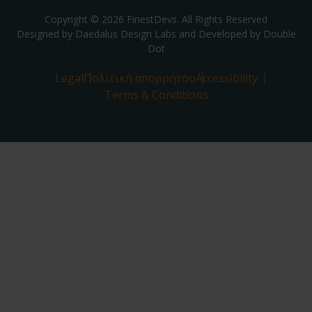
Copyright © 2026 FinestDevs. All Rights Reserved
Designed by Daedalus Design Labs and Developed by
Double
Dot
Legal
Πολιτική απορρήτου
Accessibility
Terms & Conditions