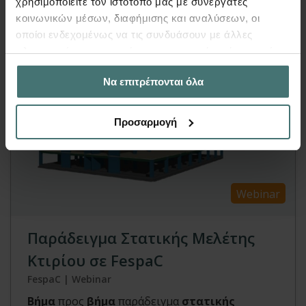
χρησιμοποιείτε τον ιστότοπό μας με συνεργάτες
κοινωνικών μέσων, διαφήμισης και αναλύσεων, οι
οποίοι ενδεχομένως να τις συνδυάσουν με άλλες
πληροφορίες που τους έχετε παραχωρήσει ή τις οποίες
έχουν συλλέξει σε σχέση με την από μέρους σας χρήση
Να επιτρέπονται όλα
των υπηρεσιών τους.
Προσαρμογή
Webinar
Παράδειγμα Στατικής Μελέτης
Κτιρίου σε FespaC
FespaC | Webinar
Βήμα
προς
βήμα
παράδειγμα
στατικής