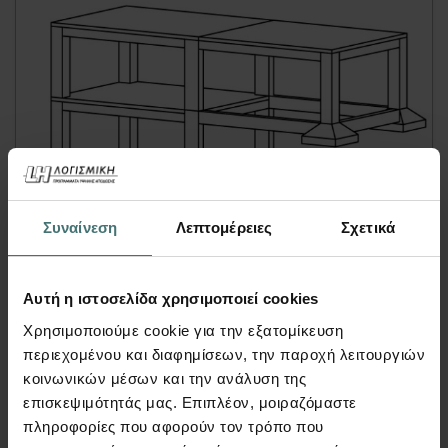
Tutorial
Συναίνεση
Λεπτομέρειες
Σχετικά
Πώς εισάγω κτίριο με
ανισόσταθμη θεμελίωση;
Αυτή η ιστοσελίδα χρησιμοποιεί cookies
Χρησιμοποιούμε cookie για την εξατομίκευση
FespaC | Tutorial
περιεχομένου και διαφημίσεων, την παροχή λειτουργιών
Περιγραφή ορόφου 0. Περιγράφεται ολόκληρη
κοινωνικών μέσων και την ανάλυση της
η κάτοψη μαζί με τα ...
επισκεψιμότητάς μας. Επιπλέον, μοιραζόμαστε
πληροφορίες που αφορούν τον τρόπο που
Περισσότερα