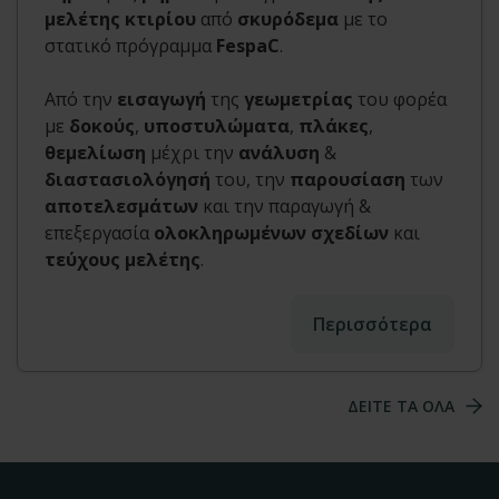
μελέτης κτιρίου
από
σκυρόδεμα
με το
στατικό πρόγραμμα
FespaC
.
Από την
εισαγωγή
της
γεωμετρίας
του φορέα
με
δοκούς
,
υποστυλώματα
,
πλάκες
,
θεμελίωση
μέχρι την
ανάλυση
&
διαστασιολόγησή
του, την
παρουσίαση
των
αποτελεσμάτων
και την παραγωγή &
επεξεργασία
ολοκληρωμένων σχεδίων
και
τεύχους μελέτης
.
Περισσότερα
ΔΕΙΤΕ ΤΑ ΟΛΑ