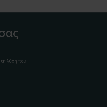
 σας
 τη λύση που