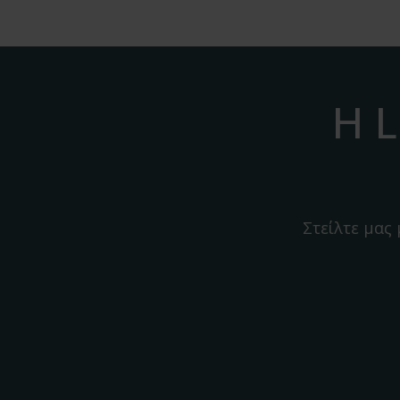
Η L
Στείλτε μας