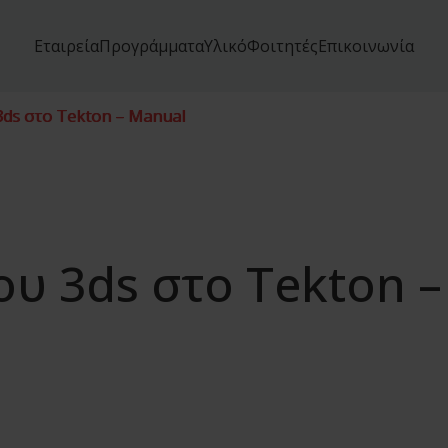
Εταιρεία
Προγράμματα
Υλικό
Φοιτητές
Επικοινωνία
3ds στο Tekton – Manual
υ 3ds στο Tekton –