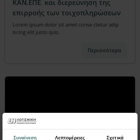
KAN.ΕΠΕ. και διερεύνηση της
επιρροής των τοιχοπληρώσεων
Lorem ipsum dolor sit amet conse ctetur adip
iscing elit justo quis.
Περισσότερα
Συναίνεση
Λεπτομέρειες
Σχετικά