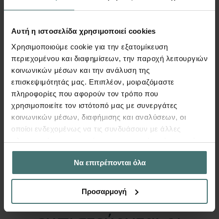
Αυτή η ιστοσελίδα χρησιμοποιεί cookies
Αντισεισμική ενίσχυση
Χρησιμοποιούμε cookie για την εξατομίκευση
πολυκατοικίας επί Pilotis με
περιεχομένου και διαφημίσεων, την παροχή λειτουργιών
κοινωνικών μέσων και την ανάλυση της
μεταλλικά χωρικά πλαίσια
επισκεψιμότητάς μας. Επιπλέον, μοιραζόμαστε
πληροφορίες που αφορούν τον τρόπο που
Lorem ipsum dolor sit amet conse ctetur adip
χρησιμοποιείτε τον ιστότοπό μας με συνεργάτες
iscing elit justo quis odio sit sit ac port.
κοινωνικών μέσων, διαφήμισης και αναλύσεων, οι
οποίοι ενδεχομένως να τις συνδυάσουν με άλλες
Περισσότερα
πληροφορίες που τους έχετε παραχωρήσει ή τις οποίες
έχουν συλλέξει σε σχέση με την από μέρους σας χρήση
Να επιτρέπονται όλα
των υπηρεσιών τους.
Προσαρμογή
Το λογισμικό που