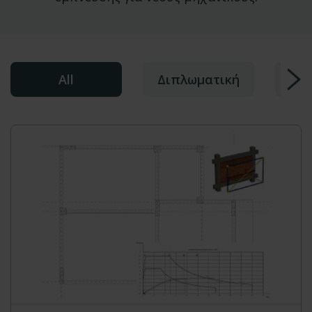
All
Διπλωματική
Εργ