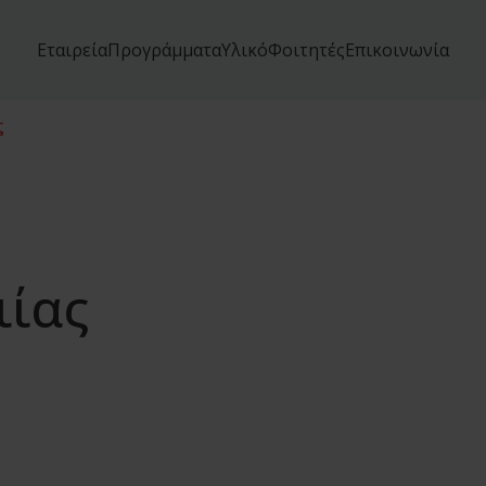
Εταιρεία
Προγράμματα
Υλικό
Φοιτητές
Επικοινωνία
ς
ιίας