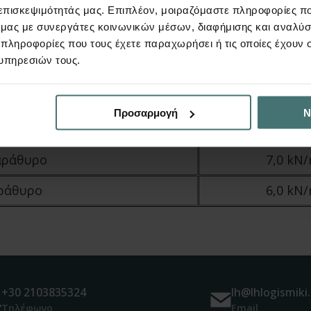
Για H
= 2.80m
 επισκεψιμότητάς μας. Επιπλέον, μοιραζόμαστε πληροφορίες π
ολ.
ό μας με συνεργάτες κοινωνικών μέσων, διαφήμισης και αναλύσ
οιίας
Μπατι
 πληροφορίες που τους έχετε παραχωρήσει ή τις οποίες έχουν σ
υπηρεσιών τους.
9,0 kN
 πόρτα
5,0 kN
Προσαρμογή
Ν
πόρτα
4,0 kN
αράθυρο
7,0 kN
ράθυρο
6,0 kN
+30 2103835324
lh@lhlogismiki.
Τηλέφωνο
Email