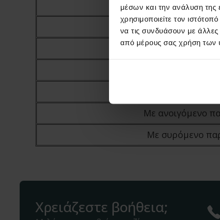
μέσων και την ανάλυση της
χρησιμοποιείτε τον ιστότοπ
Είδος τοιχοπ
να τις συνδυάσουν με άλλες
από μέρους σας χρήση των 
Πλήρης
Με ανοιγόμενη
Με συρόμενη 
Με ανοιγόμενο π
Με συρόμενο πα
Χρειάζεστε βοήθεια;