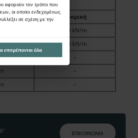
ου αφορούν τον τρόπο που
εων, οι οποίοι ενδεχομένως
κή
Δρομική
υλλέξει σε σχέση με την
/m
6,0 kN/m
/m
3,0 kN/m
α επιτρέπονται όλα
/m
–
/m
–
/m
–
gr
ΕΠΙΚΟΙΝΩΝΙΑ