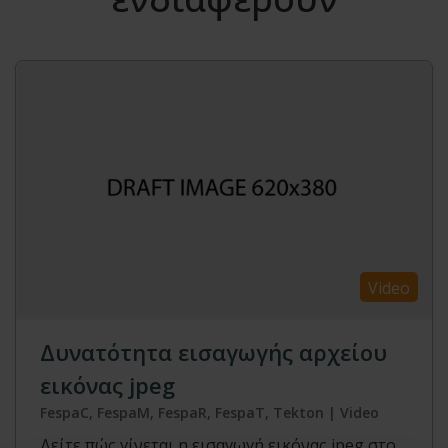
Video
Δυνατότητα εισαγωγής αρχείου
εικόνας jpeg
FespaC, FespaM, FespaR, FespaT, Tekton | Video
Δείτε πώς γίνεται η εισαγωγή εικόνας jpeg στο