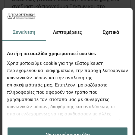
σχεδιαστικό προγράμμα Τέκτων και στο
στατικό πρόγραμμα Fespa.
Περισσότερα
Συναίνεση
Λεπτομέρειες
Σχετικά
Αυτή η ιστοσελίδα χρησιμοποιεί cookies
Χρησιμοποιούμε cookie για την εξατομίκευση
περιεχομένου και διαφημίσεων, την παροχή λειτουργιών
κοινωνικών μέσων και την ανάλυση της
επισκεψιμότητάς μας. Επιπλέον, μοιραζόμαστε
πληροφορίες που αφορούν τον τρόπο που
χρησιμοποιείτε τον ιστότοπό μας με συνεργάτες
κοινωνικών μέσων, διαφήμισης και αναλύσεων, οι
οποίοι ενδεχομένως να τις συνδυάσουν με άλλες
Tutorial
πληροφορίες που τους έχετε παραχωρήσει ή τις οποίες
έχουν συλλέξει σε σχέση με την από μέρους σας χρήση
Να επιτρέπονται όλα