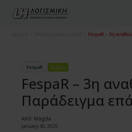
Αρχική
Υποστηρικτικό υλικό
FespaR – 3η αναθε
FespaR
Βιβλίο
FespaR – 3η αν
Παράδειγμα επά
Από:
Magda
January 30, 2025