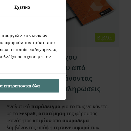
Σχετικά
λειτουργιών κοινωνικών
Βιβλίο
ου αφορούν τον τρόπο που
εων, οι οποίοι ενδεχομένως
Παράδειγμα ελέγχου
υλλέξει σε σχέση με την
επάρκειας κτιρίου από
σκυρόδεμα λαμβάνοντας
α επιτρέπονται όλα
υπόψη τις τοιχοπληρώσεις
FespaR | Βιβλία
Αναλυτικό
παράδειγμα
για το πως να κάνετε,
με το
FespaR, αποτίμηση
της φέρουσας
ικανότητας
κτιρίου
από
σκυρόδεμα
λαμβάνοντας υπόψη τη
συνεισφορά
των