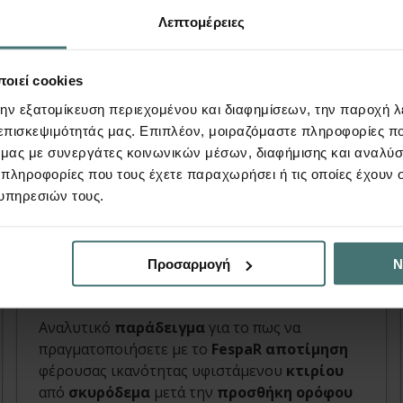
Λεπτομέρειες
οιεί cookies
την εξατομίκευση περιεχομένου και διαφημίσεων, την παροχή 
Βιβλίο
 επισκεψιμότητάς μας. Επιπλέον, μοιραζόμαστε πληροφορίες π
ό μας με συνεργάτες κοινωνικών μέσων, διαφήμισης και αναλύσ
Παράδειγμα προσθήκης
 πληροφορίες που τους έχετε παραχωρήσει ή τις οποίες έχουν σ
υπηρεσιών τους.
ορόφου με ελαστική ανάλυση
χρονοϊστορίας & ανελαστική
Προσαρμογή
Ν
Pushover
FespaR | Βιβλία
Αναλυτικό
παράδειγμα
για το πως να
πραγματοποιήσετε με το
FespaR αποτίμηση
φέρουσας ικανότητας υφιστάμενου
κτιρίου
από
σκυρόδεμα
μετά την
προσθήκη ορόφου