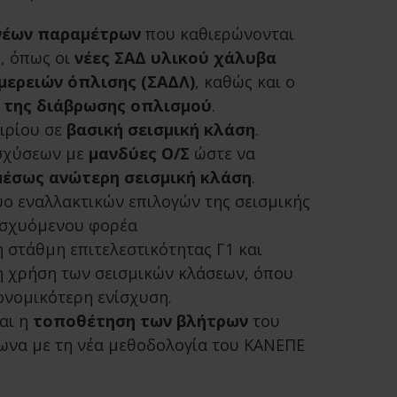
νέων παραμέτρων
που καθιερώνονται
, όπως οι
νέες ΣΑΔ υλικού χάλυβα
μερειών όπλισης (ΣΑΔΛ)
, καθώς και ο
 της διάβρωσης οπλισμού
.
τιρίου σε
βασική σεισμική κλάση
.
ισχύσεων με
μανδύες Ο/Σ
ώστε να
μέσως ανώτερη σεισμική κλάση
.
ύο εναλλακτικών επιλογών της σεισμικής
ισχυόμενου φορέα
 στάθμη επιτελεστικότητας Γ1 και
 χρήση των σεισμικών κλάσεων, όπου
ονομικότερη ενίσχυση.
αι η
τοποθέτηση των βλήτρων
του
να με τη νέα μεθοδολογία του ΚΑΝΕΠΕ