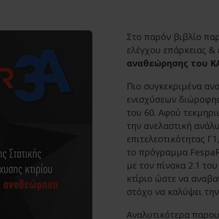
Στο παρόν βιβλίο πα
ελέγχου επάρκειας &
αναθεώρησης του Κ
Πιο συγκεκριμένα αν
ενισχύσεων διώροφης
του 60. Αφού τεκμηρι
την ανελαστική ανάλ
επιτελεστικότητας Γ1
το πρόγραμμα FespaR
με τον πίνακα 2.1 το
κτίριο ώστε να αναβα
στόχο να καλύψει την
Αναλυτικότερα παρου