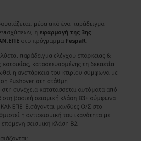
ρουσιάζεται, μέσα από ένα παράδειγμα
 ενισχύσεων, η
εφαρμογή της 3ης
ΑΝ.ΕΠΕ
στο πρόγραμμα
FespaR
.
αλύεται παράδειγμα ελέγχου επάρκειας &
 κατοικίας, κατασκευασμένης τη δεκαετία
ωθεί η ανεπάρκεια του κτιρίου σύμφωνα με
υση Pushover στη στάθμη
, στη συνέχεια κατατάσσεται αυτόματα από
 στη βασική σεισμική κλάση Β3+ σύμφωνα
υ ΚΑΝΕΠΕ. Eισάγονται μανδύες Ο/Σ στο
θμιστεί η αντισεισμική του ικανότητα με
 επόμενη σεισμική κλάση Β2.
σιάζονται: