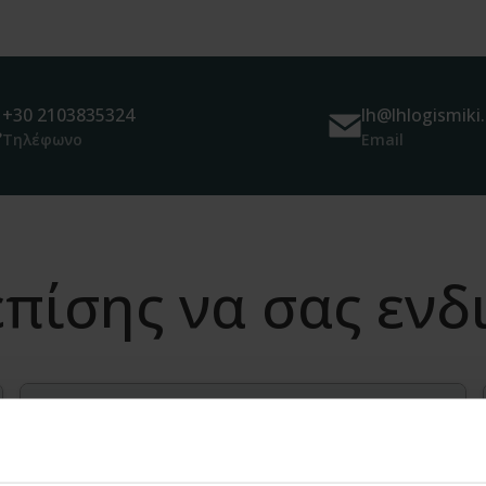
+30 2103835324
lh@lhlogismiki.
Τηλέφωνο
Email
πίσης να σας εν