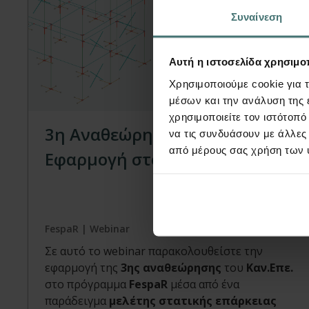
Συναίνεση
Αυτή η ιστοσελίδα χρησιμοπ
Χρησιμοποιούμε cookie για 
Webinar
μέσων και την ανάλυση της
χρησιμοποιείτε τον ιστότοπ
3η Αναθεώρηση Καν.Επε. 2022:
να τις συνδυάσουν με άλλες
από μέρους σας χρήση των 
Εφαρμογή στο FespaR
FespaR | Webinar
Σε αυτό το webinar παρακολουθείστε την
εφαρμογή της
3ης αναθεώρησης
του
Καν.Επε.
στο πρόγραμμα
FespaR
μέσα από ένα
παράδειγμα
μελέτης στατικής επάρκειας