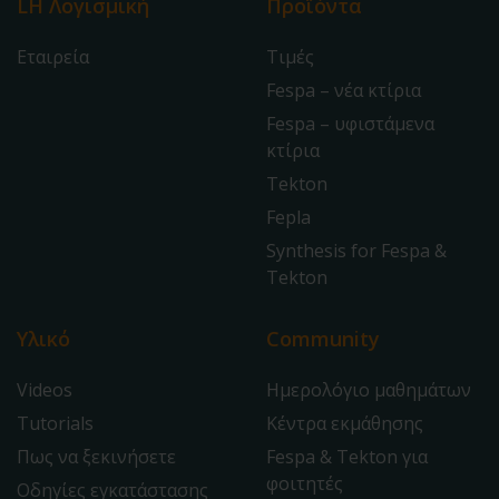
LH Λογισμική
Προϊόντα
Εταιρεία
Τιμές
Fespa – νέα κτίρια
Fespa – υφιστάμενα
κτίρια
Tekton
Fepla
Synthesis for Fespa &
Tekton
Υλικό
Community
Videos
Ημερολόγιο μαθημάτων
Tutorials
Κέντρα εκμάθησης
Πως να ξεκινήσετε
Fespa & Tekton για
φοιτητές
Οδηγίες εγκατάστασης