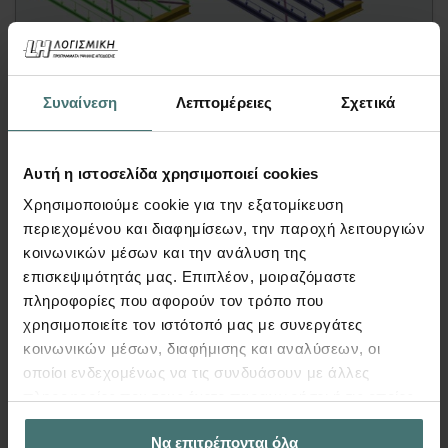
Video
Συναίνεση
Λεπτομέρειες
Σχετικά
Μαζικές Αλλαγές Στατικών
Μελών με Χρήση Tags – Fespa
Αυτή η ιστοσελίδα χρησιμοποιεί cookies
FespaC, FespaM, FespaR, FespaT | Video
Χρησιμοποιούμε cookie για την εξατομίκευση
Σε αυτό το
Fespa video
παρακολουθήστε πως
περιεχομένου και διαφημίσεων, την παροχή λειτουργιών
με την χρήση των
«Tags»
και της
«Μαζικής
κοινωνικών μέσων και την ανάλυση της
αλλαγής παραμέτρων»
, μπορείτε να
επισκεψιμότητάς μας. Επιπλέον, μοιραζόμαστε
επηρεάσετε μαζικά
οποιαδήποτε από τα
πληροφορίες που αφορούν τον τρόπο που
στατικά μέλη
του αρχείου σας ανεξαρτήτως
χρησιμοποιείτε τον ιστότοπό μας με συνεργάτες
των υλικών τους!
κοινωνικών μέσων, διαφήμισης και αναλύσεων, οι
οποίοι ενδεχομένως να τις συνδυάσουν με άλλες
Περισσότερα
πληροφορίες που τους έχετε παραχωρήσει ή τις οποίες
έχουν συλλέξει σε σχέση με την από μέρους σας χρήση
Να επιτρέπονται όλα
των υπηρεσιών τους.