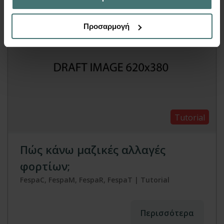
Προσαρμογή
Tutorial
Πώς κάνω μαζικές αλλαγές
φορτίων;
FespaC, FespaM, FespaR, FespaT | Tutorial
Περισσότερα