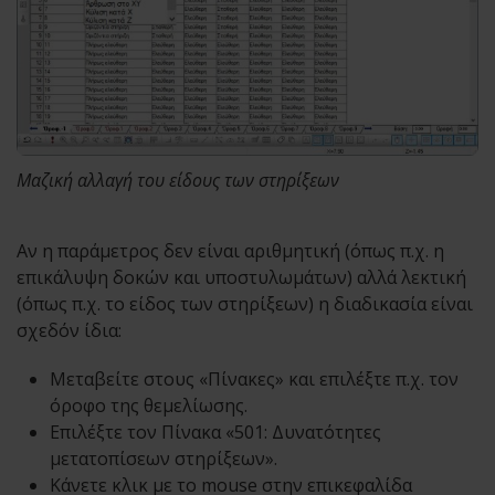
Μαζική αλλαγή του είδους των στηρίξεων
Αν η παράμετρος δεν είναι αριθμητική (όπως π.χ. η
επικάλυψη δοκών και υποστυλωμάτων) αλλά λεκτική
(όπως π.χ. το είδος των στηρίξεων) η διαδικασία είναι
σχεδόν ίδια:
Μεταβείτε στους «Πίνακες» και επιλέξτε π.χ. τον
όροφο της θεμελίωσης.
Επιλέξτε τον Πίνακα «501: Δυνατότητες
μετατοπίσεων στηρίξεων».
Κάνετε κλικ με το mouse στην επικεφαλίδα