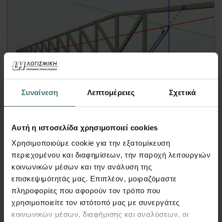
Video
Συναίνεση
Λεπτομέρειες
Σχετικά
Σύνθεση Στατικού Φορέα σε 3D
Αυτή η ιστοσελίδα χρησιμοποιεί cookies
Περιβάλλον – Synthesis for Fespa
Χρησιμοποιούμε cookie για την εξατομίκευση
FespaC, FespaM, FespaR, FespaT | Video
περιεχομένου και διαφημίσεων, την παροχή λειτουργιών
Σε αυτό το video παρουσιάζεται η δυνατότητα
κοινωνικών μέσων και την ανάλυση της
σύνθεσης στατικού φορέα στο 3D περιβάλλον
επισκεψιμότητάς μας. Επιπλέον, μοιραζόμαστε
(OpenGL) του Fespa.
πληροφορίες που αφορούν τον τρόπο που
χρησιμοποιείτε τον ιστότοπό μας με συνεργάτες
Παρουσιάζεται σύντομο παράδειγμα
κοινωνικών μέσων, διαφήμισης και αναλύσεων, οι