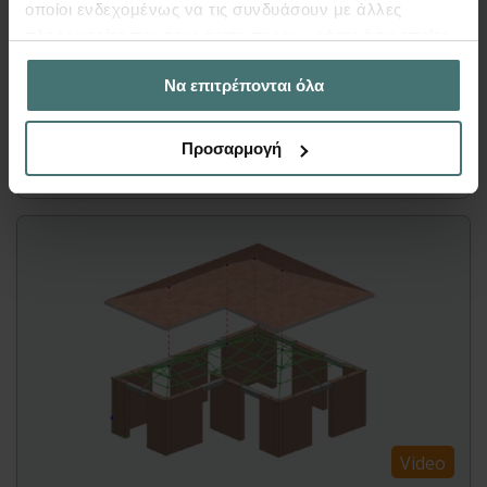
μεταλλικού στεγάστρου με δικτύωμα και
οποίοι ενδεχομένως να τις συνδυάσουν με άλλες
θεμελίωση. Δίνεται έμφαση στις δυνατότητες
πληροφορίες που τους έχετε παραχωρήσει ή τις οποίες
που προσφέρει το Fespa για γρήγορο στατικό
έχουν συλλέξει σε σχέση με την από μέρους σας χρήση
Να επιτρέπονται όλα
σχεδιασμό με απόλυτη εποπτεία!
των υπηρεσιών τους.
Προσαρμογή
Περισσότερα
Video