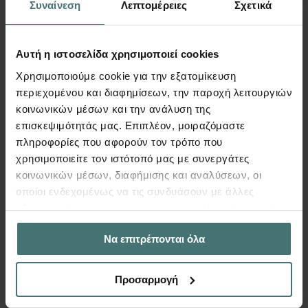
Συναίνεση
Λεπτομέρειες
Σχετικά
φωτορεαλισμό μαζί με τα υπόλοιπα αντικείμενα
του Τέκτονα.
Αυτή η ιστοσελίδα χρησιμοποιεί cookies
Περισσότερα
Χρησιμοποιούμε cookie για την εξατομίκευση
περιεχομένου και διαφημίσεων, την παροχή λειτουργιών
κοινωνικών μέσων και την ανάλυση της
επισκεψιμότητάς μας. Επιπλέον, μοιραζόμαστε
πληροφορίες που αφορούν τον τρόπο που
χρησιμοποιείτε τον ιστότοπό μας με συνεργάτες
κοινωνικών μέσων, διαφήμισης και αναλύσεων, οι
οποίοι ενδεχομένως να τις συνδυάσουν με άλλες
πληροφορίες που τους έχετε παραχωρήσει ή τις οποίες
έχουν συλλέξει σε σχέση με την από μέρους σας χρήση
Να επιτρέπονται όλα
των υπηρεσιών τους.
Video
Προσαρμογή
Rendering with Tekton / single