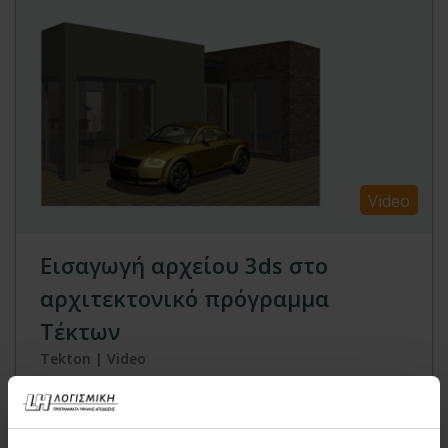
Video
Εισαγωγή αρχείου 3ds στο
αρχιτεκτονικό πρόγραμμα
Τέκτων
Tekton | Video
Δείτε στο βίντεο πώς μπορείτε να εισάγετε
αρχείο *.3ds στο αρχιτεκτονικό πρόγραμμα
Τέκτων και πώς αυτό εμφανίζεται στο